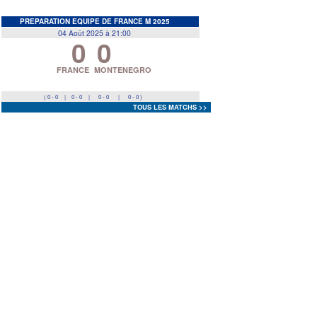
EDF
<
>
QUIPE DE FRANCE M 2025
ût 2025 à 21:00
0
0
Prev
Next
CE
MONTENEGRO
 0
|
0 - 0
|
0 - 0 )
TOUS LES MATCHS >>