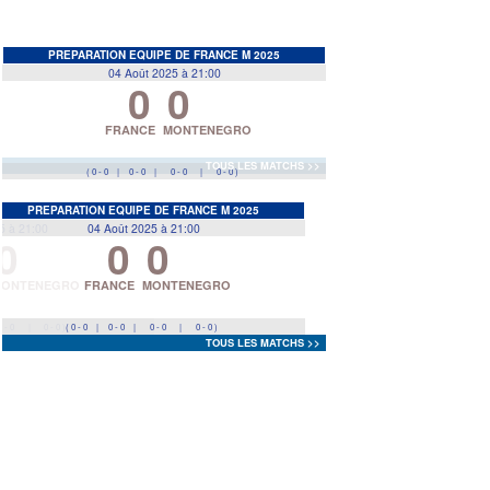
EDF
<
<
<
<
>
>
>
>
PREPARATION EQUIPE DE FRANCE M 2025
04 Août 2025 à 21:00
Prev
Prev
Next
Next
0
0
FRANCE
MONTENEGRO
TOUS LES MATCHS >>
( 0 - 0
|
0 - 0
|
0 - 0
|
0 - 0 )
PREPARATION EQUIPE DE FRANCE M 2025
EDF
04 Août 2025 à 21:00
0
0
FRANCE
MONTENEGRO
( 0 - 0
|
0 - 0
|
0 - 0
|
0 - 0 )
PREPARATION EQUIPE DE FRANCE M 2025
04 Août 2025 à 21:00
TOUS LES MATCHS >>
0
0
FRANCE
MONTENEGRO
( 0 - 0
|
0 - 0
|
0 - 0
|
0 - 0 )
PREPARATION EQUIPE DE FRANCE M 2025
04 Août 2025 à 21:00