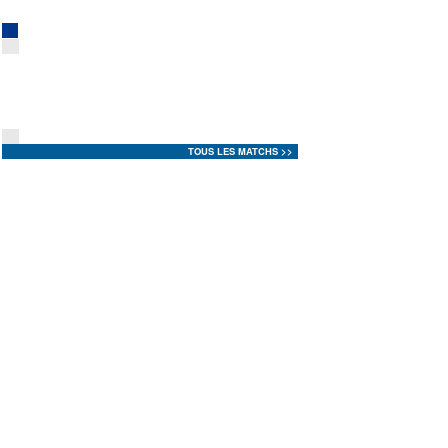
EDF
<
>
PREPARATION EQUIPE DE FRANCE M 2025
04 Août 2025 à 21:00
0
0
Prev
Next
FRANCE
MONTENEGRO
( 0 - 0
|
0 - 0
|
0 - 0
|
0 - 0 )
TOUS LES MATCHS >>